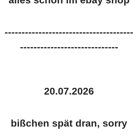
alles schon im ebay shop
--------------------------------------
-----------------------------
20.07.2026
bißchen spät dran, sorry